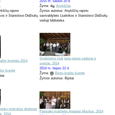
.
2015 m. sausio 20 d.
s
Žyma:
Anykščiai
kščių rajono
Žymos autorius: Anykščių rajono
os ir Stanislovo Didžiulių
savivaldybės Liudvikos ir Stanislovo Didžiulių
viešoji biblioteka
Sveikinimo žodį taria rajono vadovai ir
krašto šventės.2014
svečiai. 2014
.
2014 m. liepos 22 d.
ašto šventė
Žyma:
Bijotų krašto šventė
tai
Žymos autorius: Bijotai
ninkų mokyklos direktorė
Pasisako kraštietis Antanas Mockus. 2014
ė. 2014