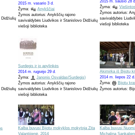
2015 m. sausio 28 d
2015 m. vasario 3 d.
Žyma:
Viešinto
Žyma:
Anykščiai
Žymos autorius: Any
Žymos autorius: Anykščių rajono
 Didžiulių
savivaldybės Liudvik
savivaldybės Liudvikos ir Stanislovo Didžiulių
viešoji biblioteka
viešoji biblioteka
Surdegis ir jo apylinkės
Akimirka iš Bijotų 
2014 m. rugsėjo 29 d.
2014 m. liepos 22 d
Žyma:
Janonis Osvaldas(Surdegis)
Žyma:
Bijotų kr
Žymos autorius: Anykščių rajono
Žymos autorius: Bijo
 Didžiulių
savivaldybės Liudvikos ir Stanislovo Didžiulių
viešoji biblioteka
Kalba buvusi Bijotų mokyklos mokytoja Zita
Kalba buvusi Nuomi
os
Valantijienė. 2014
Michalina Sankalien