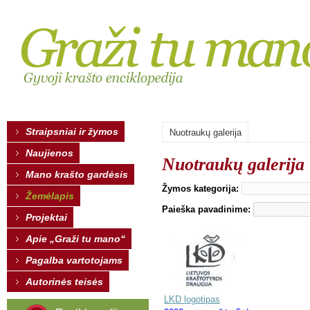
Straipsniai ir žymos
Nuotraukų galerija
Naujienos
Nuotraukų galerija
Mano krašto gardėsis
Žymos kategorija:
Žemėlapis
Paieška pavadinime:
Projektai
Apie „Graži tu mano“
Pagalba vartotojams
Autorinės teisės
LKD logotipas