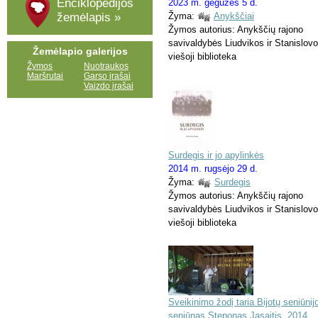
Enciklopedijos
2023 m. gegužės 5 d.
Žyma:
Anykščiai
žemėlapis »
Žymos autorius: Anykščių rajono
savivaldybės Liudvikos ir Stanislovo
Žemėlapio galerijos
viešoji biblioteka
Žymos
Nuotraukos
Maršrutai
Garso įrašai
Vaizdo įrašai
Surdegis ir jo apylinkės
2014 m. rugsėjo 29 d.
Žyma:
Surdegis
Žymos autorius: Anykščių rajono
savivaldybės Liudvikos ir Stanislovo
viešoji biblioteka
Sveikinimo žodį taria Bijotų seniūnij
seniūnas Steponas Jasaitis. 2014