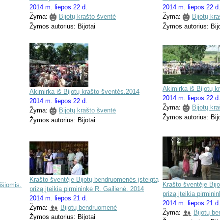
2014 m. liepos 22 d.
2014 m. liepos 22 d
Žyma:
Bijotų krašto šventė
Žyma:
Bijotų kr
Žymos autorius: Bijotai
Žymos autorius: Bijo
Akimirka iš Bijotų 
Akimirka iš Bijotų krašto šventės.2014
2014 m. liepos 22 d
2014 m. liepos 22 d.
Žyma:
Bijotų kr
Žyma:
Bijotų krašto šventė
Žymos autorius: Bijo
Žymos autorius: Bijotai
Krašto šventėje Bijotų bendruomenės įsteigtą
Krašto šventėje Bij
išiomis.
prizą įteikia pirmininkė R. Gailienė. 2014
prizą įteikia pirmini
2014 m. liepos 21 d.
2014 m. liepos 21 d
Žyma:
Bijotų bendruomenė
Žyma:
Bijotų b
Žymos autorius: Bijotai