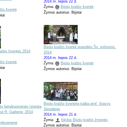
2014 m. liepos 22 d.
.
Žyma:
Bijotų krašto šventė
ašto šventė
Žymos autorius: Bijotai
tai
Bijotų krašto šventė prasidėjo Šv. mišiomis.
krašto šventės.2014
2014
.
2014 m. liepos 22 d.
ašto šventė
Žyma:
Bijotų krašto šventė
tai
Žymos autorius: Bijotai
Bijotų krašto šventėje kalba prof. Stasys
otų bendruomenės įsteigtą
Skrodenis
nkė R. Gailienė. 2014
2014 m. liepos 21 d.
.
Žyma:
Iškilūs Bijotų krašto žmonės
endruomenė
Žymos autorius: Bijotai